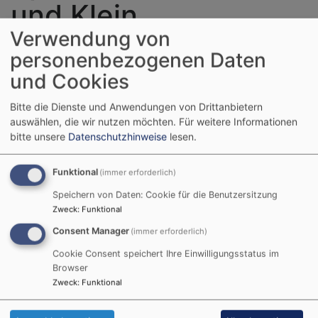
und Klein
Verwendung von
personenbezogenen Daten
Alle, ob groß oder klein,
und Cookies
die gerne spielen, sind
wieder ganz herzlich zu
Bitte die Dienste und Anwendungen von Drittanbietern
den beliebten
auswählen, die wir nutzen möchten.
Für weitere Informationen
Spieleabenden im
bitte unsere
Datenschutzhinweise
lesen.
Gemeindehaus
eingeladen.
Funktional
(immer erforderlich)
Speichern von Daten: Cookie für die Benutzersitzung
Wer ein tolles neues
Zweck
:
Funktional
Spiel besitzt, kann es
gerne mitbringen und
Consent Manager
(immer erforderlich)
den anderen vorstellen.
Cookie Consent speichert Ihre Einwilligungsstatus im
Browser
Die Termine sind Freitags ab 18:00 Uhr
Zweck
:
Funktional
28.08.2026