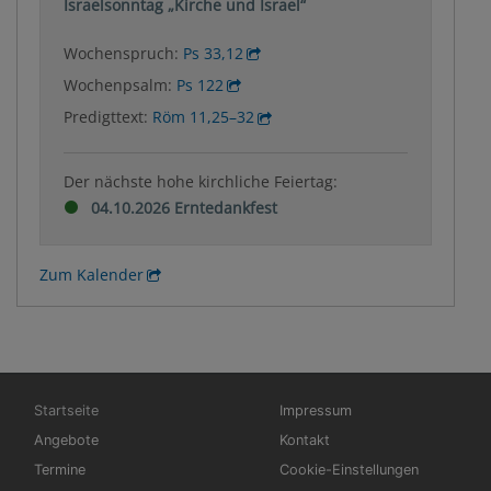
Israelsonntag „Kirche und Israel“
Wochenspruch:
Ps 33,12
Wochenpsalm:
Ps 122
Predigttext:
Röm 11,25–32
Der nächste hohe kirchliche Feiertag:
04.10.2026 Erntedankfest
Zum Kalender
Hauptnavigation
Fußbereichsmenü
Startseite
Impressum
Angebote
Kontakt
Termine
Cookie-Einstellungen