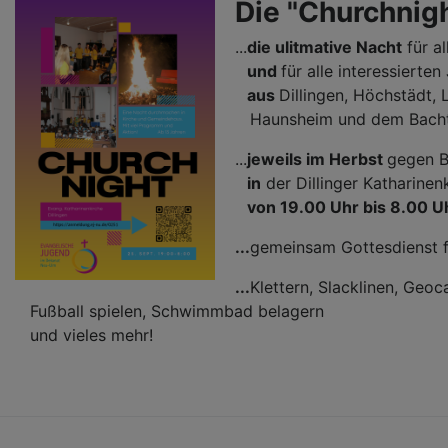
Die "Churchnig
...
die ulitmative Nacht
für a
und
für alle interessierte
aus
Dillingen, Höchstädt, 
Haunsheim und dem Bacht
...
jeweils im Herbst
gegen B
in
der Dillinger Katharinen
von 19.00 Uhr bis 8.00 U
...
gemeinsam Gottesdienst f
...
Klettern, Slacklinen, Geo
Fußball spielen, Schwimmbad belagern
und vieles mehr!