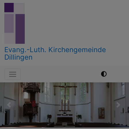
Direkt
zum
Inhalt
Evang.-Luth. Kirchengemeinde
Dillingen
Hauptnavigation
Previous
Nex