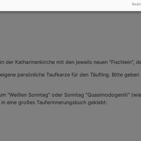
Reali
n der Katharinenkirche mit den jeweils neuen "Fischlein", d
 eigene persönliche Taufkerze für den Täufling. Bitte geben 
um "Weißen Sonntag" oder Sonntag "Quasimodogeniti" (wie
in eine großes Tauferinnerungsbuch geklebt: