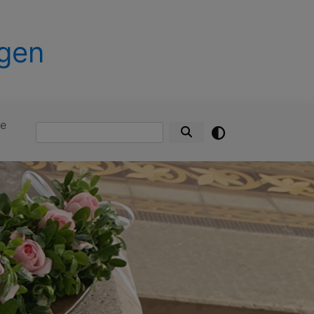
ngen
te
Suche