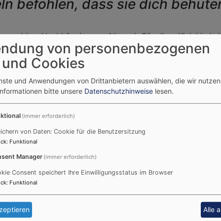
ln befohlen, dass sie dich behüten
e anmelden. Unabhängig vom Alter, ob Säugling, Kleinkind, 
ndung von personenbezogenen
 und Cookies
gottesdienst möglich, den unsere Dillinger Pfarrer halten. 
enste und Anwendungen von Drittanbietern auswählen, die wir nutze
Informationen bitte unsere
Datenschutzhinweise
lesen.
n über unser
Pfarramtsbüro
.
ktional
(immer erforderlich)
rer sich bei Ihnen zu einem Taufgespräch melden.
ichern von Daten: Cookie für die Benutzersitzung
echen den Ablauf der Taufe und berücksichtigen gerne Wüns
ck
:
Funktional
sent Manager
(immer erforderlich)
 über die Taufe sowie gute Anregungen zur Wahl eines gee
kie Consent speichert Ihre Einwilligungsstatus im Browser
ck
:
Funktional
zeptieren
Alle 