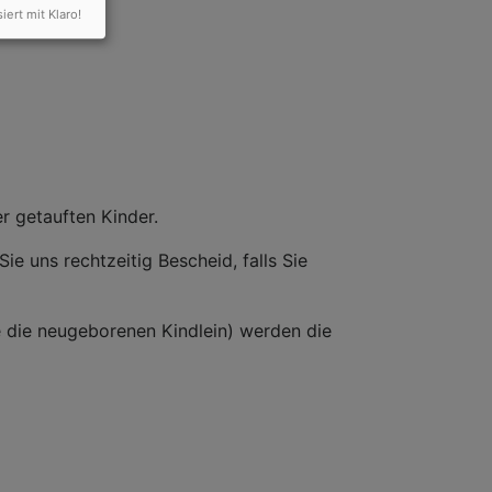
siert mit Klaro!
er getauften Kinder.
Sie uns rechtzeitig Bescheid, falls Sie
 die neugeborenen Kindlein) werden die